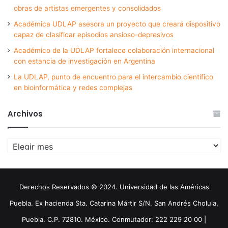
obras de artistas emergentes y consolidados
Académica UDLAP asesora un proyecto que creará dispositivo
capaz de clasificar episodios ansioso-depresivos
Académico de la UDLAP fortalece colaboración internacional
con estancia de investigación en Argentina
La UDLAP, punto de encuentro para el intercambio científico
en bioinformática y redes complejas
Archivos
Archivos
Derechos Reservados © 2024. Universidad de las Américas
Puebla. Ex hacienda Sta. Catarina Mártir S/N. San Andrés Cholula,
Puebla. C.P. 72810. México. Conmutador: 222 229 20 00 |