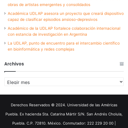
obras de artistas emergentes y consolidados
Académica UDLAP asesora un proyecto que creará dispositivo
capaz de clasificar episodios ansioso-depresivos
Académico de la UDLAP fortalece colaboración internacional
con estancia de investigación en Argentina
La UDLAP, punto de encuentro para el intercambio científico
en bioinformática y redes complejas
Archivos
Archivos
Derechos Reservados © 2024. Universidad de las Américas
Puebla. Ex hacienda Sta. Catarina Mártir S/N. San Andrés Cholula,
Puebla. C.P. 72810. México. Conmutador: 222 229 20 00 |