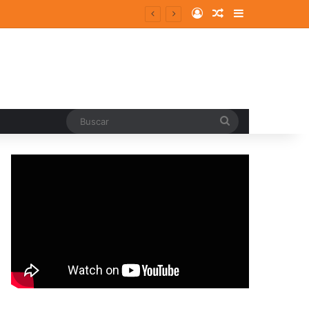
Log In
Random Article
Sidebar
Buscar