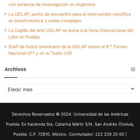
con estancia de investigación en Argentina
La UDLAP, punto de encuentro para el intercambio científico
en bioinformática y redes complejas
La Capilla del Arte UDLAP se suma a la Feria Internacional del
Libro en Puebla
Staff de futbol americano de la UDLAP asiste al 9.º Torneo
Nacional U17 y en el Tazón U19
Archivos
Archivos
Derechos Reservados © 2024. Universidad de las Américas
Puebla. Ex hacienda Sta. Catarina Mártir S/N. San Andrés Cholula,
Puebla. C.P. 72810. México. Conmutador: 222 229 20 00 |