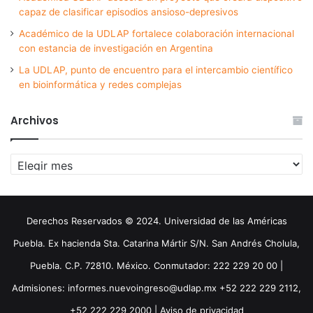
capaz de clasificar episodios ansioso-depresivos
Académico de la UDLAP fortalece colaboración internacional
con estancia de investigación en Argentina
La UDLAP, punto de encuentro para el intercambio científico
en bioinformática y redes complejas
Archivos
Archivos
Derechos Reservados © 2024. Universidad de las Américas
Puebla. Ex hacienda Sta. Catarina Mártir S/N. San Andrés Cholula,
Puebla. C.P. 72810. México. Conmutador: 222 229 20 00 |
Admisiones: informes.nuevoingreso@udlap.mx +52 222 229 2112,
+52 222 229 2000 |
Aviso de privacidad