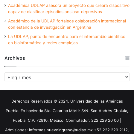
Académica UDLAP asesora un proyecto que creará dispositivo
capaz de clasificar episodios ansioso-depresivos
Académico de la UDLAP fortalece colaboración internacional
con estancia de investigación en Argentina
La UDLAP, punto de encuentro para el intercambio científico
en bioinformática y redes complejas
Archivos
Archivos
Derechos Reservados © 2024. Universidad de las Américas
Puebla. Ex hacienda Sta. Catarina Mártir S/N. San Andrés Cholula,
Puebla. C.P. 72810. México. Conmutador: 222 229 20 00 |
Admisiones: informes.nuevoingreso@udlap.mx +52 222 229 2112,