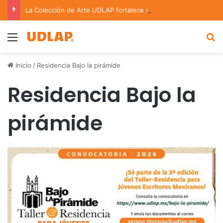
La Colección de Arte UDLAP fortalece su acervo con nuevas obras de artistas emergentes y consolidados
Menu
B
Inicio
/
Residencia Bajo la pirámide
Residencia Bajo la
pirámide