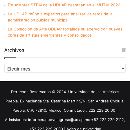
Estudiantes STEM de la UDLAP destacan en el MUTVI 2026
La UDLAP reúne a expertos para analizar los retos de la
administración pública municipal
La Colección de Arte UDLAP fortalece su acervo con nuevas
obras de artistas emergentes y consolidados
Archivos
Archivos
Derechos Reservados © 2024. Universidad de las Américas
Puebla. Ex hacienda Sta. Catarina Mártir S/N. San Andrés Cholula,
Puebla. C.P. 72810. México. Conmutador: 222 229 20 00 |
Admisiones: informes.nuevoingreso@udlap.mx +52 222 229 2112,
+52 222 229 2000 |
Aviso de privacidad