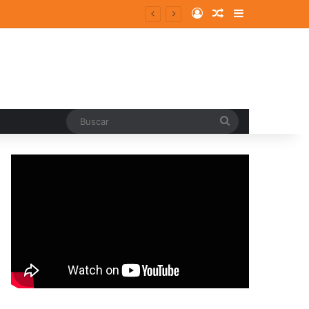
Log In
Random Article
Sidebar
Buscar