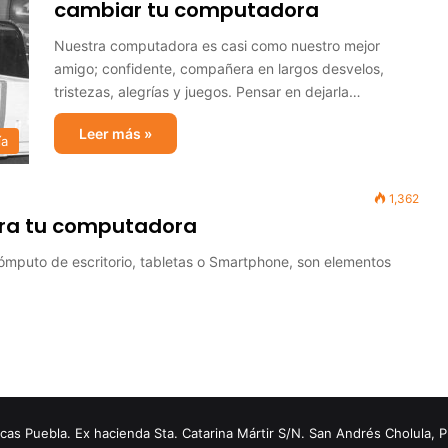
cambiar tu computadora
Nuestra computadora es casi como nuestro mejor
amigo; confidente, compañera en largos desvelos,
tristezas, alegrías y juegos. Pensar en dejarla…
Leer más »
ía
1,362
ara tu computadora
cómputo de escritorio, tabletas o Smartphone, son elementos
s Puebla. Ex hacienda Sta. Catarina Mártir S/N. San Andrés Cholula, 