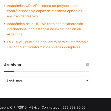
Académica UDLAP asesora un proyecto que
creará dispositivo capaz de clasificar episodios
ansioso-depresivos
Académico de la UDLAP fortalece colaboración
internacional con estancia de investigación en
Argentina
La UDLAP, punto de encuentro para el intercambio
científico en bioinformática y redes complejas
Archivos
Archivos
Puebla. C.P. 72810. México. Conmutador: 222 229 20 00 |