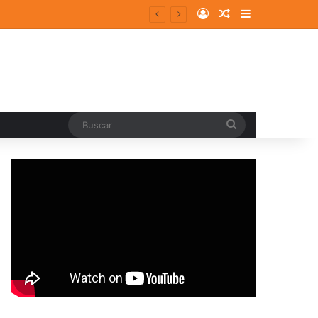
Log In
Random Article
Sidebar
Buscar