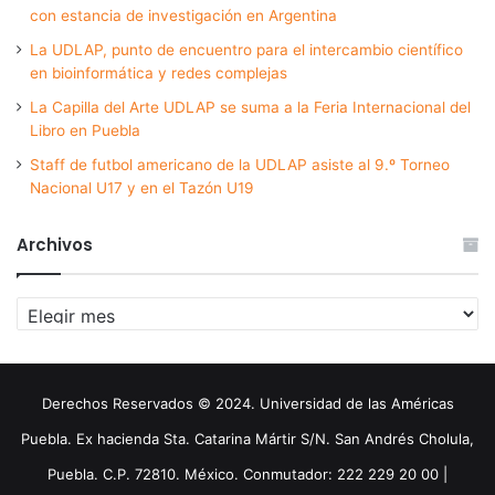
con estancia de investigación en Argentina
La UDLAP, punto de encuentro para el intercambio científico
en bioinformática y redes complejas
La Capilla del Arte UDLAP se suma a la Feria Internacional del
Libro en Puebla
Staff de futbol americano de la UDLAP asiste al 9.º Torneo
Nacional U17 y en el Tazón U19
Archivos
Archivos
Derechos Reservados © 2024. Universidad de las Américas
Puebla. Ex hacienda Sta. Catarina Mártir S/N. San Andrés Cholula,
Puebla. C.P. 72810. México. Conmutador: 222 229 20 00 |