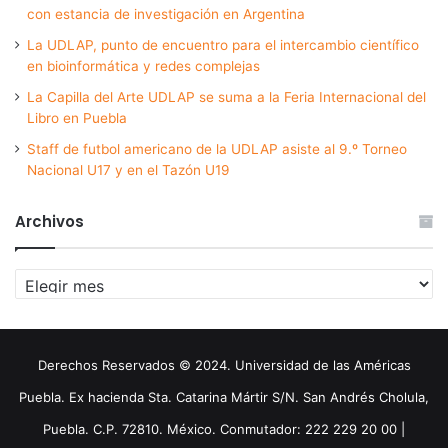
con estancia de investigación en Argentina
La UDLAP, punto de encuentro para el intercambio científico
en bioinformática y redes complejas
La Capilla del Arte UDLAP se suma a la Feria Internacional del
Libro en Puebla
Staff de futbol americano de la UDLAP asiste al 9.º Torneo
Nacional U17 y en el Tazón U19
Archivos
Archivos
Derechos Reservados © 2024. Universidad de las Américas
Puebla. Ex hacienda Sta. Catarina Mártir S/N. San Andrés Cholula,
Puebla. C.P. 72810. México. Conmutador: 222 229 20 00 |