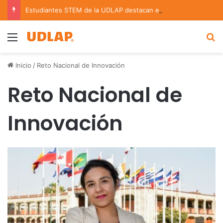
Estudiantes STEM de la UDLAP destacan en el MUTVI 2026
Menu
B
Inicio
/
Reto Nacional de Innovación
Reto Nacional de
Innovación