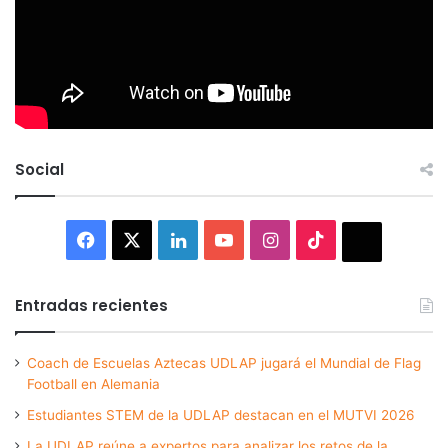
Social
Facebook
X
LinkedIn
YouTube
Instagram
TikTok
Thread
Entradas recientes
Coach de Escuelas Aztecas UDLAP jugará el Mundial de Flag
Football en Alemania
Estudiantes STEM de la UDLAP destacan en el MUTVI 2026
La UDLAP reúne a expertos para analizar los retos de la