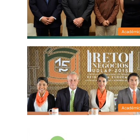
Académi
Académi