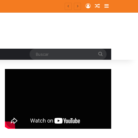
Log In
Random Article
Sidebar
entes y consolidados
Buscar