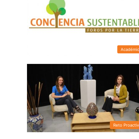
Académi
Reto Proacti