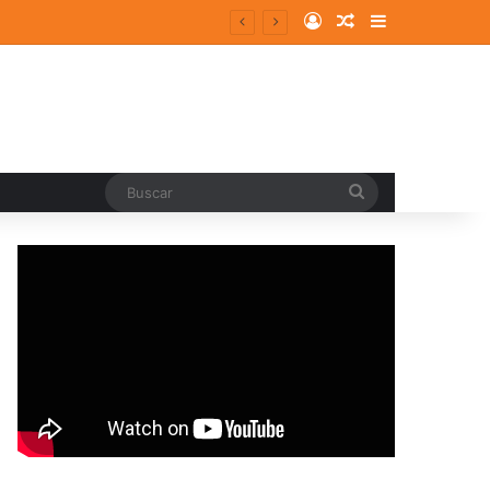
Log In
Random Article
Sidebar
Buscar