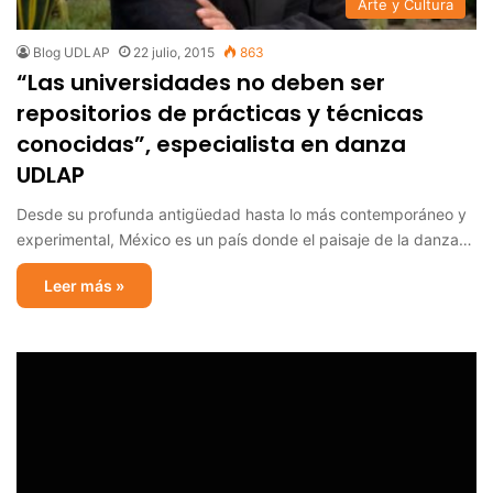
Arte y Cultura
Blog UDLAP
22 julio, 2015
863
“Las universidades no deben ser
repositorios de prácticas y técnicas
conocidas”, especialista en danza
UDLAP
Desde su profunda antigüedad hasta lo más contemporáneo y
experimental, México es un país donde el paisaje de la danza…
Leer más »