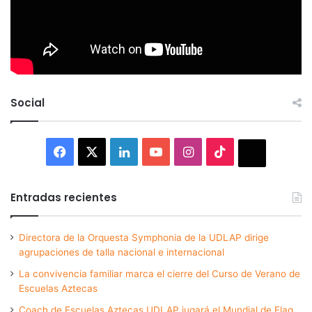
Social
Facebook
X
LinkedIn
YouTube
Instagram
TikTok
Thread
Entradas recientes
Directora de la Orquesta Symphonia de la UDLAP dirige
agrupaciones de talla nacional e internacional
La convivencia familiar marca el cierre del Curso de Verano de
Escuelas Aztecas
Coach de Escuelas Aztecas UDLAP jugará el Mundial de Flag