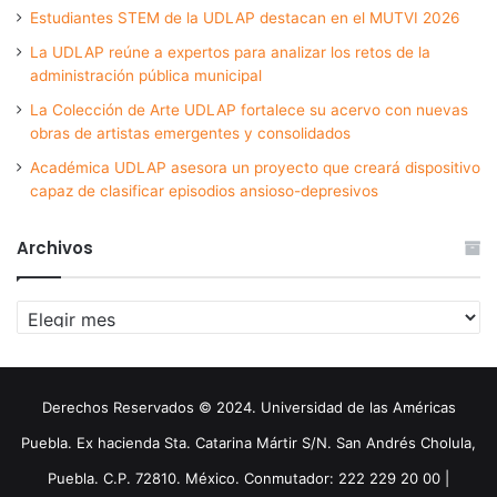
Estudiantes STEM de la UDLAP destacan en el MUTVI 2026
La UDLAP reúne a expertos para analizar los retos de la
administración pública municipal
La Colección de Arte UDLAP fortalece su acervo con nuevas
obras de artistas emergentes y consolidados
Académica UDLAP asesora un proyecto que creará dispositivo
capaz de clasificar episodios ansioso-depresivos
Archivos
Archivos
Derechos Reservados © 2024. Universidad de las Américas
Puebla. Ex hacienda Sta. Catarina Mártir S/N. San Andrés Cholula,
Puebla. C.P. 72810. México. Conmutador: 222 229 20 00 |