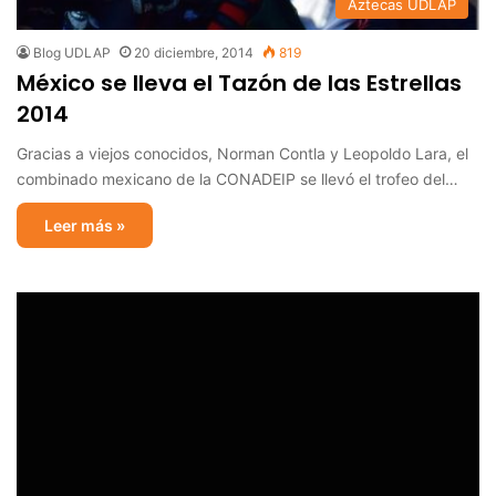
Aztecas UDLAP
Blog UDLAP
20 diciembre, 2014
819
México se lleva el Tazón de las Estrellas
2014
Gracias a viejos conocidos, Norman Contla y Leopoldo Lara, el
combinado mexicano de la CONADEIP se llevó el trofeo del…
Leer más »