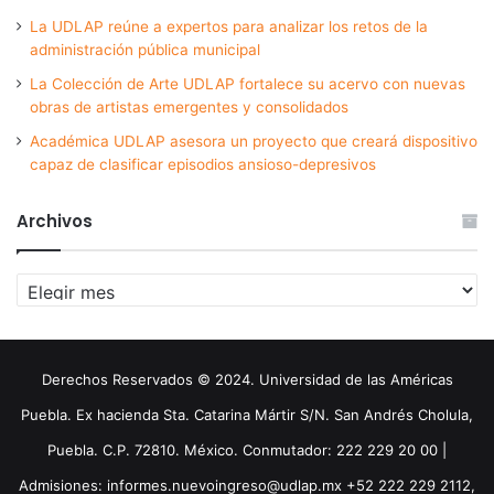
La UDLAP reúne a expertos para analizar los retos de la
administración pública municipal
La Colección de Arte UDLAP fortalece su acervo con nuevas
obras de artistas emergentes y consolidados
Académica UDLAP asesora un proyecto que creará dispositivo
capaz de clasificar episodios ansioso-depresivos
Archivos
Archivos
Derechos Reservados © 2024. Universidad de las Américas
Puebla. Ex hacienda Sta. Catarina Mártir S/N. San Andrés Cholula,
Puebla. C.P. 72810. México. Conmutador: 222 229 20 00 |
Admisiones: informes.nuevoingreso@udlap.mx +52 222 229 2112,