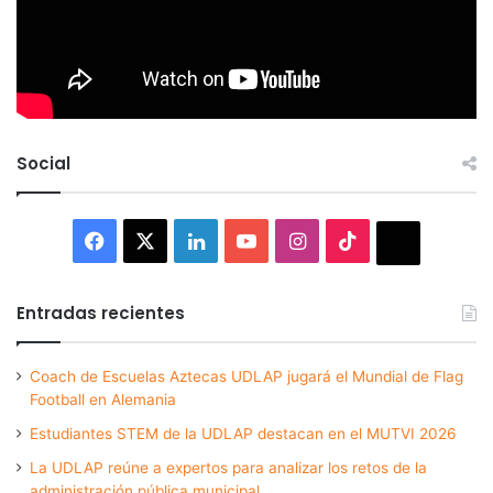
Social
Facebook
X
LinkedIn
YouTube
Instagram
TikTok
Thread
Entradas recientes
Coach de Escuelas Aztecas UDLAP jugará el Mundial de Flag
Football en Alemania
Estudiantes STEM de la UDLAP destacan en el MUTVI 2026
La UDLAP reúne a expertos para analizar los retos de la
administración pública municipal