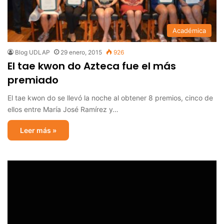
Académica
Blog UDLAP
29 enero, 2015
926
El tae kwon do Azteca fue el más
premiado
El tae kwon do se llevó la noche al obtener 8 premios, cinco de
ellos entre María José Ramírez y…
Leer más »