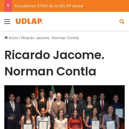
Estudiantes STEM de la UDLAP destacan en el MUTVI 2026
Menu
B
Inicio
/
Ricardo Jacome. Norman Contla
Ricardo Jacome.
Norman Contla