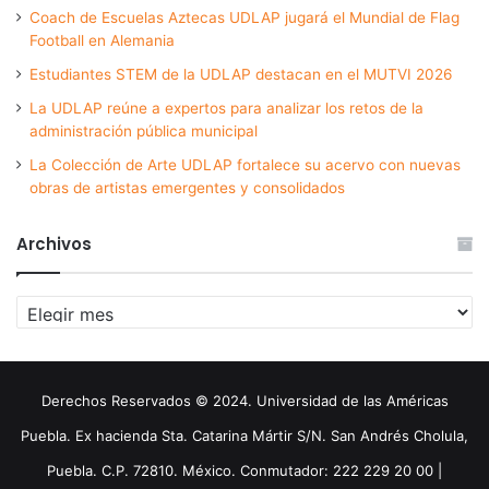
Coach de Escuelas Aztecas UDLAP jugará el Mundial de Flag
Football en Alemania
Estudiantes STEM de la UDLAP destacan en el MUTVI 2026
La UDLAP reúne a expertos para analizar los retos de la
administración pública municipal
La Colección de Arte UDLAP fortalece su acervo con nuevas
obras de artistas emergentes y consolidados
Archivos
Archivos
Derechos Reservados © 2024. Universidad de las Américas
Puebla. Ex hacienda Sta. Catarina Mártir S/N. San Andrés Cholula,
Puebla. C.P. 72810. México. Conmutador: 222 229 20 00 |