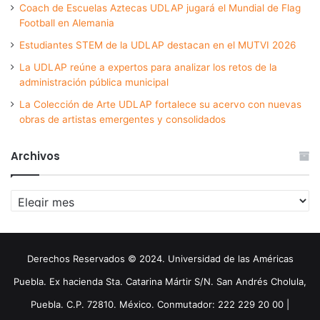
Coach de Escuelas Aztecas UDLAP jugará el Mundial de Flag
Football en Alemania
Estudiantes STEM de la UDLAP destacan en el MUTVI 2026
La UDLAP reúne a expertos para analizar los retos de la
administración pública municipal
La Colección de Arte UDLAP fortalece su acervo con nuevas
obras de artistas emergentes y consolidados
Archivos
Archivos
Derechos Reservados © 2024. Universidad de las Américas
Puebla. Ex hacienda Sta. Catarina Mártir S/N. San Andrés Cholula,
Puebla. C.P. 72810. México. Conmutador: 222 229 20 00 |