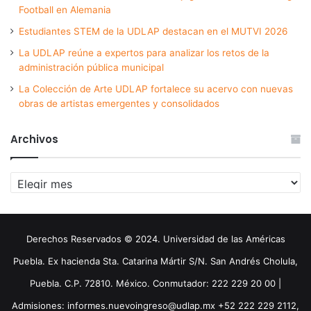
Football en Alemania
Estudiantes STEM de la UDLAP destacan en el MUTVI 2026
La UDLAP reúne a expertos para analizar los retos de la
administración pública municipal
La Colección de Arte UDLAP fortalece su acervo con nuevas
obras de artistas emergentes y consolidados
Archivos
Archivos
Derechos Reservados © 2024. Universidad de las Américas
Puebla. Ex hacienda Sta. Catarina Mártir S/N. San Andrés Cholula,
Puebla. C.P. 72810. México. Conmutador: 222 229 20 00 |
Admisiones: informes.nuevoingreso@udlap.mx +52 222 229 2112,