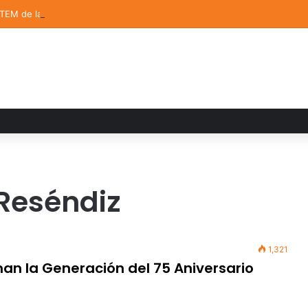
STEM de la UDLAP destacan en el MUTVI 2026
Reséndiz
1,321
man la Generación del 75 Aniversario