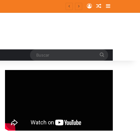
Log In
Random Article
Sidebar
Buscar