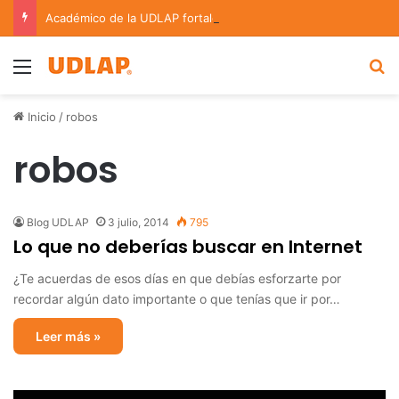
Académico de la UDLAP fortalece colaboración internacional con estancia de investigación en Argentina
Menu
B
Inicio
/
robos
robos
Blog UDLAP
3 julio, 2014
795
Lo que no deberías buscar en Internet
¿Te acuerdas de esos días en que debías esforzarte por
recordar algún dato importante o que tenías que ir por…
Leer más »