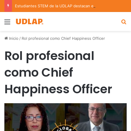
Estudiantes STEM de la UDLAP destacan en el MUTVI 2026
Menu
B
Inicio
/
Rol profesional como Chief Happiness Officer
Rol profesional
como Chief
Happiness Officer