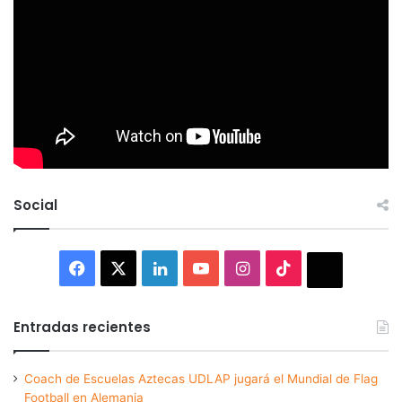
Social
Facebook
X
LinkedIn
YouTube
Instagram
TikTok
Thread
Entradas recientes
Coach de Escuelas Aztecas UDLAP jugará el Mundial de Flag
Football en Alemania