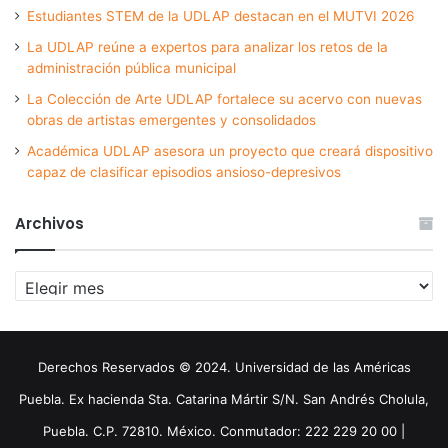
Estudiantes STEM de la UDLAP destacan en el MUTVI 2026
La UDLAP reúne a expertos para analizar los retos de la
administración pública municipal
La Colección de Arte UDLAP fortalece su acervo con nuevas
obras de artistas emergentes y consolidados
Académica UDLAP asesora un proyecto que creará dispositivo
capaz de clasificar episodios ansioso-depresivos
Archivos
Archivos
Derechos Reservados © 2024. Universidad de las Américas
Puebla. Ex hacienda Sta. Catarina Mártir S/N. San Andrés Cholula,
Puebla. C.P. 72810. México. Conmutador: 222 229 20 00 |