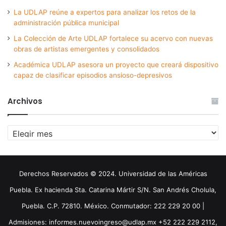
La UDLAP reúne a expertos para analizar los retos de la
administración pública municipal
La Colección de Arte UDLAP fortalece su acervo con nuevas
obras de artistas emergentes y consolidados
Académica UDLAP asesora un proyecto que creará dispositivo
capaz de clasificar episodios ansioso-depresivos
Archivos
Archivos
Derechos Reservados © 2024. Universidad de las Américas
Puebla. Ex hacienda Sta. Catarina Mártir S/N. San Andrés Cholula,
Puebla. C.P. 72810. México. Conmutador: 222 229 20 00 |
Admisiones: informes.nuevoingreso@udlap.mx +52 222 229 2112,