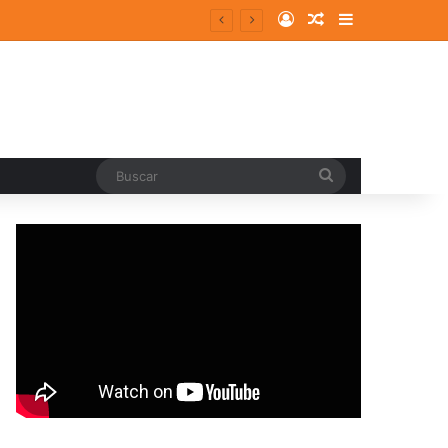
Log In
Random Article
Sidebar
Buscar