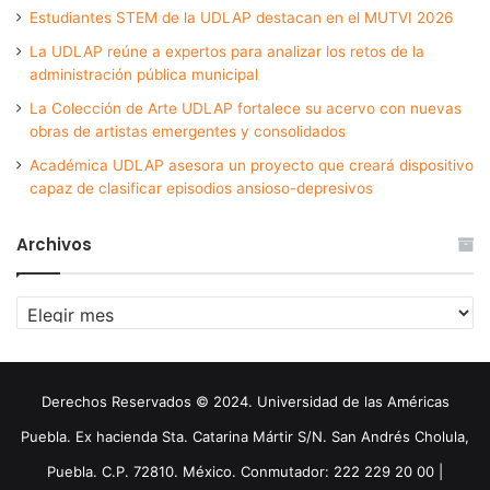
Estudiantes STEM de la UDLAP destacan en el MUTVI 2026
La UDLAP reúne a expertos para analizar los retos de la
administración pública municipal
La Colección de Arte UDLAP fortalece su acervo con nuevas
obras de artistas emergentes y consolidados
Académica UDLAP asesora un proyecto que creará dispositivo
capaz de clasificar episodios ansioso-depresivos
Archivos
Archivos
Derechos Reservados © 2024. Universidad de las Américas
Puebla. Ex hacienda Sta. Catarina Mártir S/N. San Andrés Cholula,
Puebla. C.P. 72810. México. Conmutador: 222 229 20 00 |