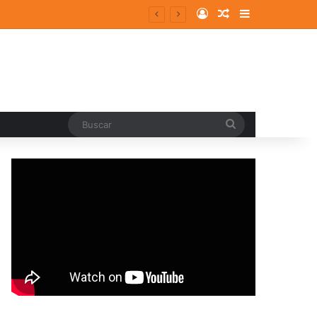
Log In
Random Article
Sidebar
Buscar