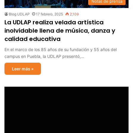
Notas de prensa
Blog UDLAP
17 febrero, 2025
2,109
La UDLAP realiza velada artística
inolvidable llena de música, danza y
calidad educativa
En el marco de los 85 años de su fundación y 55 años del
campus en Puebla, la UDLAP presentó,…
Leer más »