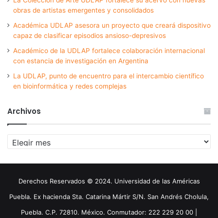
obras de artistas emergentes y consolidados
Académica UDLAP asesora un proyecto que creará dispositivo
capaz de clasificar episodios ansioso-depresivos
Académico de la UDLAP fortalece colaboración internacional
con estancia de investigación en Argentina
La UDLAP, punto de encuentro para el intercambio científico
en bioinformática y redes complejas
Archivos
Archivos
Derechos Reservados © 2024. Universidad de las Américas
Puebla. Ex hacienda Sta. Catarina Mártir S/N. San Andrés Cholula,
Puebla. C.P. 72810. México. Conmutador: 222 229 20 00 |