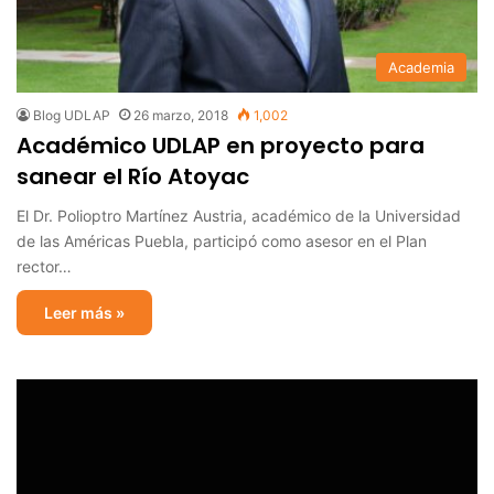
Academia
Blog UDLAP
26 marzo, 2018
1,002
Académico UDLAP en proyecto para
sanear el Río Atoyac
El Dr. Polioptro Martínez Austria, académico de la Universidad
de las Américas Puebla, participó como asesor en el Plan
rector…
Leer más »