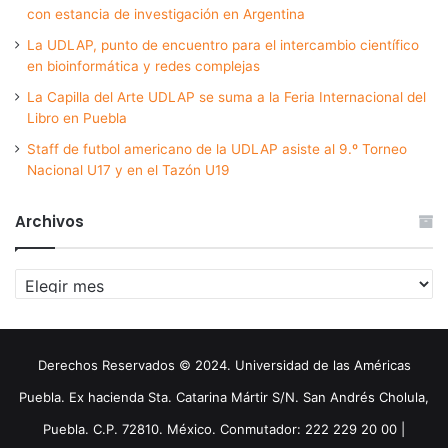
con estancia de investigación en Argentina
La UDLAP, punto de encuentro para el intercambio científico
en bioinformática y redes complejas
La Capilla del Arte UDLAP se suma a la Feria Internacional del
Libro en Puebla
Staff de futbol americano de la UDLAP asiste al 9.º Torneo
Nacional U17 y en el Tazón U19
Archivos
Archivos
Derechos Reservados © 2024. Universidad de las Américas
Puebla. Ex hacienda Sta. Catarina Mártir S/N. San Andrés Cholula,
Puebla. C.P. 72810. México. Conmutador: 222 229 20 00 |