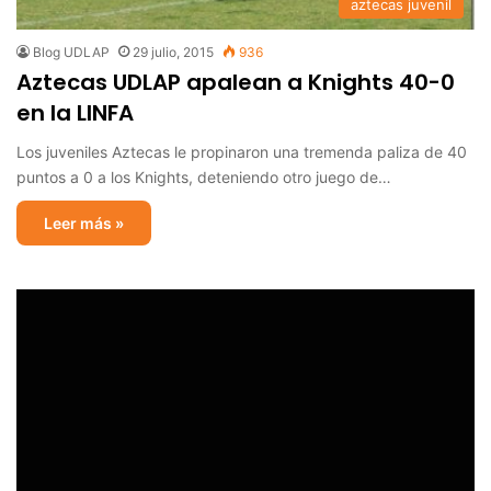
aztecas juvenil
Blog UDLAP
29 julio, 2015
936
Aztecas UDLAP apalean a Knights 40-0
en la LINFA
Los juveniles Aztecas le propinaron una tremenda paliza de 40
puntos a 0 a los Knights, deteniendo otro juego de…
Leer más »