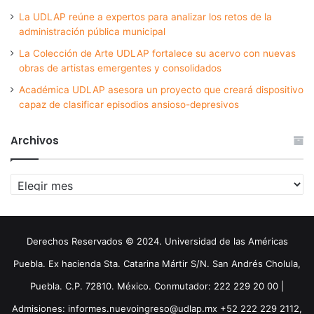
La UDLAP reúne a expertos para analizar los retos de la
administración pública municipal
La Colección de Arte UDLAP fortalece su acervo con nuevas
obras de artistas emergentes y consolidados
Académica UDLAP asesora un proyecto que creará dispositivo
capaz de clasificar episodios ansioso-depresivos
Archivos
Archivos
Derechos Reservados © 2024. Universidad de las Américas
Puebla. Ex hacienda Sta. Catarina Mártir S/N. San Andrés Cholula,
Puebla. C.P. 72810. México. Conmutador: 222 229 20 00 |
Admisiones: informes.nuevoingreso@udlap.mx +52 222 229 2112,