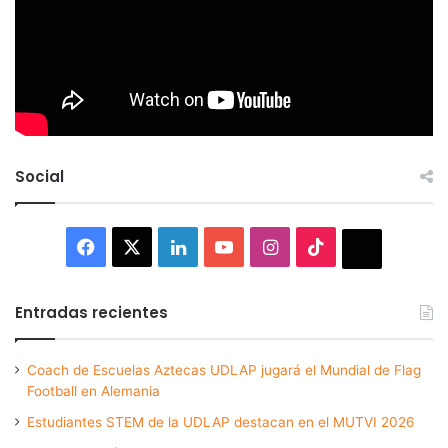
Social
Facebook
X
LinkedIn
YouTube
Instagram
TikTok
Thread
Entradas recientes
Coach de Escuelas Aztecas UDLAP jugará el Mundial de Flag
Football en Alemania
Estudiantes STEM de la UDLAP destacan en el MUTVI 2026