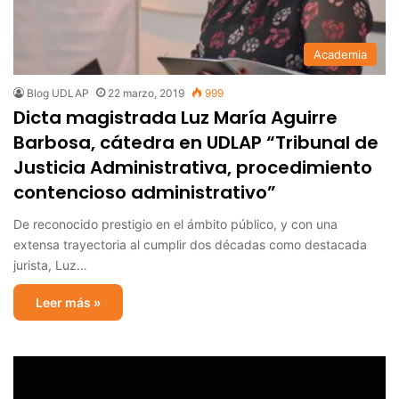
Academia
Blog UDLAP
22 marzo, 2019
999
Dicta magistrada Luz María Aguirre
Barbosa, cátedra en UDLAP “Tribunal de
Justicia Administrativa, procedimiento
contencioso administrativo”
De reconocido prestigio en el ámbito público, y con una
extensa trayectoria al cumplir dos décadas como destacada
jurista, Luz…
Leer más »