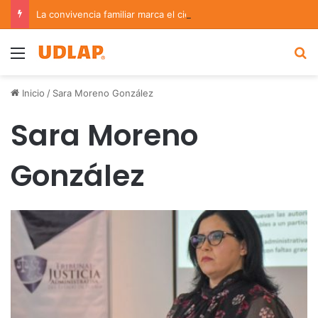
La convivencia familiar marca el cierre del Curso de Verano de Escuelas Aztecas
Menu
B
Inicio
/
Sara Moreno González
Sara Moreno
González