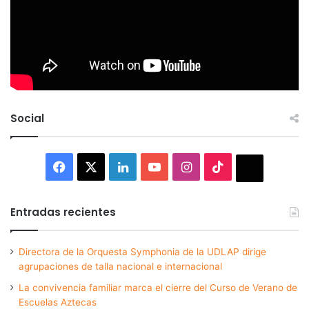
Social
Facebook
X
LinkedIn
YouTube
Instagram
TikTok
Thread
Entradas recientes
Directora de la Orquesta Symphonia de la UDLAP dirige
agrupaciones de talla nacional e internacional
La convivencia familiar marca el cierre del Curso de Verano de
Escuelas Aztecas