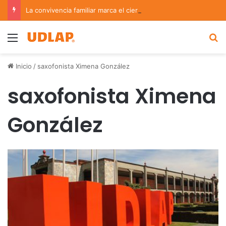
La convivencia familiar marca el cierre del Curso de Verano de Escuelas Aztecas
Menu
B
Inicio
/
saxofonista Ximena González
saxofonista Ximena
González