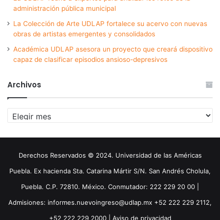
administración pública municipal
La Colección de Arte UDLAP fortalece su acervo con nuevas
obras de artistas emergentes y consolidados
Académica UDLAP asesora un proyecto que creará dispositivo
capaz de clasificar episodios ansioso-depresivos
Archivos
Archivos
Derechos Reservados © 2024. Universidad de las Américas
Puebla. Ex hacienda Sta. Catarina Mártir S/N. San Andrés Cholula,
Puebla. C.P. 72810. México. Conmutador: 222 229 20 00 |
Admisiones: informes.nuevoingreso@udlap.mx +52 222 229 2112,
+52 222 229 2000 |
Aviso de privacidad