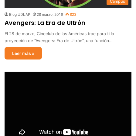
Campus
Blog UDLAP
28 marzo, 2016
823
Avengers: La Era de Ultrón
El 28 de marzo, Cineclub de las Américas trae para ti la
proyección de “Avengers: Era de Ultrón”, una función…
Leer más »