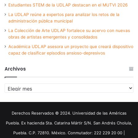
Estudiantes STEM de la UDLAP destacan en el MUTVI 2026
La UDLAP reúne a expertos para analizar los retos de la
administración pública municipal
La Colección de Arte UDLAP fortalece su acervo con nuevas
obras de artistas emergentes y consolidados
Académica UDLAP asesora un proyecto que creará dispositivo
capaz de clasificar episodios ansioso-depresivos
Archivos
Archivos
Derechos Reservados © 2024. Universidad de las Américas
Puebla. Ex hacienda Sta. Catarina Mártir S/N. San Andrés Cholula,
Puebla. C.P. 72810. México. Conmutador: 222 229 20 00 |