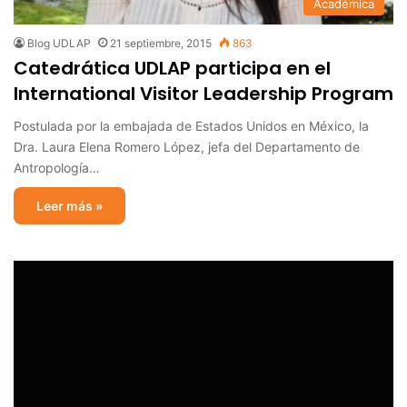
Académica
Blog UDLAP
21 septiembre, 2015
863
Catedrática UDLAP participa en el
International Visitor Leadership Program
Postulada por la embajada de Estados Unidos en México, la
Dra. Laura Elena Romero López, jefa del Departamento de
Antropología…
Leer más »