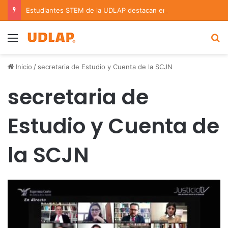
Estudiantes STEM de la UDLAP destacan en el MUTVI 2026
Menu
B
Inicio
/
secretaria de Estudio y Cuenta de la SCJN
secretaria de
Estudio y Cuenta de
la SCJN