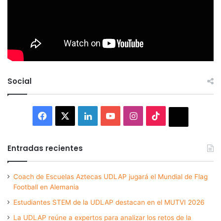
Social
Facebook
X
LinkedIn
YouTube
Instagram
TikTok
Thread
Entradas recientes
Coach de Escuelas Aztecas UDLAP jugará el Mundial de Flag
Football en Alemania
Estudiantes STEM de la UDLAP destacan en el MUTVI 2026
La UDLAP reúne a expertos para analizar los retos de la