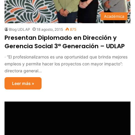
Académica
Blog UDLAP
18 agosto, 2015
875
Presentan Diplomado en Dirección y
Gerencia Social 3ª Generación – UDLAP
· “El profesionalizarnos es una oportunidad que brinda mejores
empleos y permite hacer los proyectos con mayor impacto”:
directora general…
Leer más »