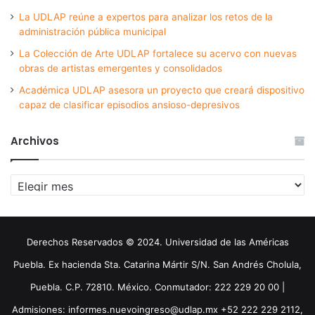
La UDLAP reúne a expertos para analizar los retos de la
administración pública municipal
La Colección de Arte UDLAP fortalece su acervo con nuevas
obras de artistas emergentes y consolidados
Académica UDLAP asesora un proyecto que creará dispositivo
capaz de clasificar episodios ansioso-depresivos
Archivos
Archivos
Derechos Reservados © 2024. Universidad de las Américas
Puebla. Ex hacienda Sta. Catarina Mártir S/N. San Andrés Cholula,
Puebla. C.P. 72810. México. Conmutador: 222 229 20 00 |
Admisiones: informes.nuevoingreso@udlap.mx +52 222 229 2112,