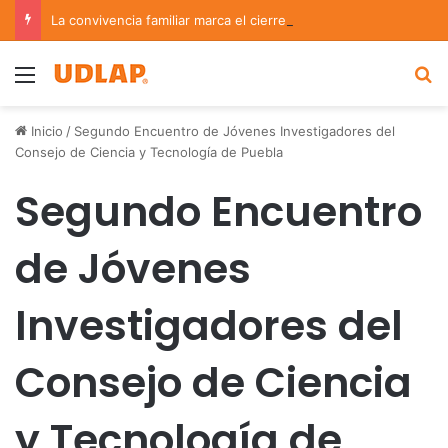
La convivencia familiar marca el cierre del Curso de Verano de Escuelas Aztecas
Menu
B
Inicio
/
Segundo Encuentro de Jóvenes Investigadores del
Consejo de Ciencia y Tecnología de Puebla
Segundo Encuentro
de Jóvenes
Investigadores del
Consejo de Ciencia
y Tecnología de