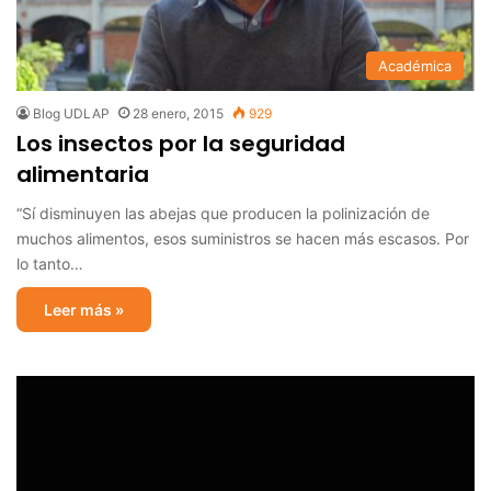
Académica
Blog UDLAP
28 enero, 2015
929
Los insectos por la seguridad
alimentaria
“Sí disminuyen las abejas que producen la polinización de
muchos alimentos, esos suministros se hacen más escasos. Por
lo tanto…
Leer más »