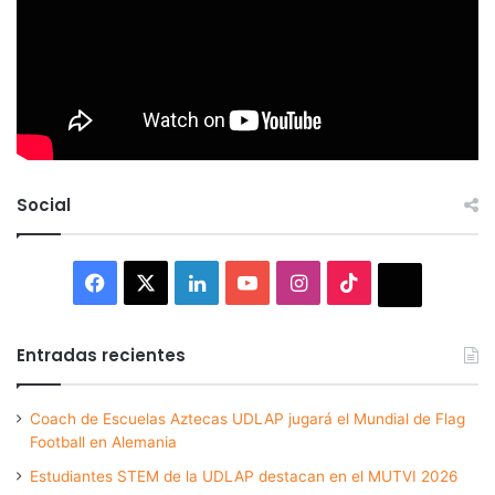
Social
Facebook
X
LinkedIn
YouTube
Instagram
TikTok
Thread
Entradas recientes
Coach de Escuelas Aztecas UDLAP jugará el Mundial de Flag
Football en Alemania
Estudiantes STEM de la UDLAP destacan en el MUTVI 2026