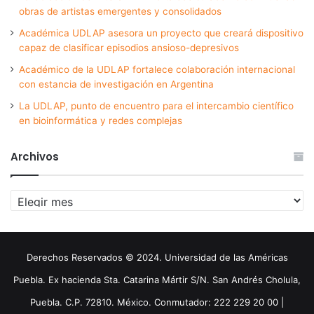
obras de artistas emergentes y consolidados
Académica UDLAP asesora un proyecto que creará dispositivo
capaz de clasificar episodios ansioso-depresivos
Académico de la UDLAP fortalece colaboración internacional
con estancia de investigación en Argentina
La UDLAP, punto de encuentro para el intercambio científico
en bioinformática y redes complejas
Archivos
Archivos
Derechos Reservados © 2024. Universidad de las Américas
Puebla. Ex hacienda Sta. Catarina Mártir S/N. San Andrés Cholula,
Puebla. C.P. 72810. México. Conmutador: 222 229 20 00 |