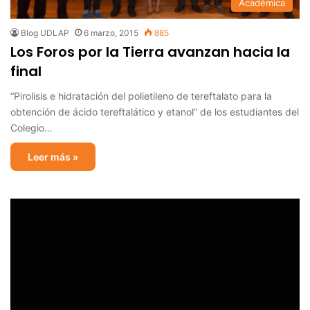
Académica
Blog UDLAP
6 marzo, 2015
885
Los Foros por la Tierra avanzan hacia la
final
“Pirolisis e hidratación del polietileno de tereftalato para la
obtención de ácido tereftalático y etanol” de los estudiantes del
Colegio…
Leer más »