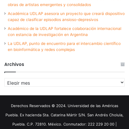
obras de artistas emergentes y consolidados
Académica UDLAP asesora un proyecto que creará dispositivo
capaz de clasificar episodios ansioso-depresivos
Académico de la UDLAP fortalece colaboración internacional
con estancia de investigación en Argentina
La UDLAP, punto de encuentro para el intercambio científico
en bioinformática y redes complejas
Archivos
Archivos
Derechos Reservados © 2024. Universidad de las Américas
Puebla. Ex hacienda Sta. Catarina Mártir S/N. San Andrés Cholula,
Puebla. C.P. 72810. México. Conmutador: 222 229 20 00 |