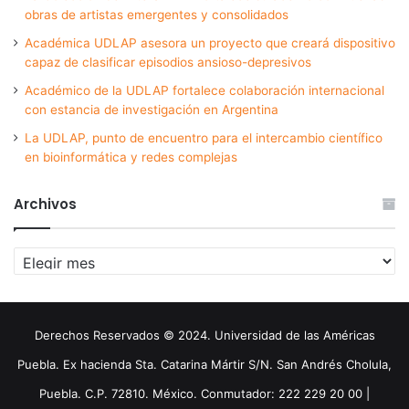
obras de artistas emergentes y consolidados
Académica UDLAP asesora un proyecto que creará dispositivo
capaz de clasificar episodios ansioso-depresivos
Académico de la UDLAP fortalece colaboración internacional
con estancia de investigación en Argentina
La UDLAP, punto de encuentro para el intercambio científico
en bioinformática y redes complejas
Archivos
Archivos
Derechos Reservados © 2024. Universidad de las Américas
Puebla. Ex hacienda Sta. Catarina Mártir S/N. San Andrés Cholula,
Puebla. C.P. 72810. México. Conmutador: 222 229 20 00 |