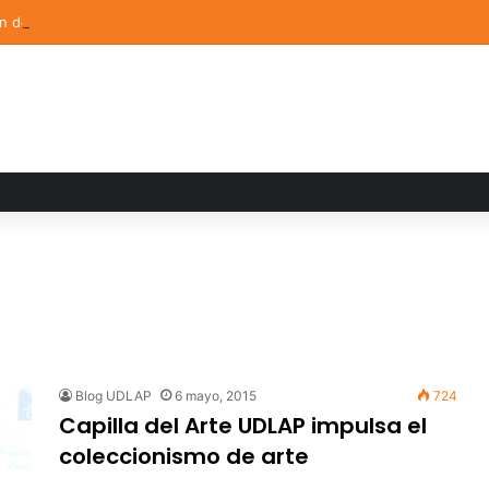
ón de Arte UDLAP fortalece su acervo con nuevas obras de artistas em
Blog UDLAP
6 mayo, 2015
724
Capilla del Arte UDLAP impulsa el
coleccionismo de arte